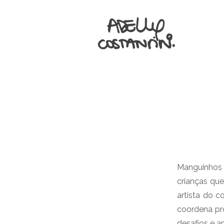
Manguinhos 
crianças que
artista do c
coordena pro
desafios e a